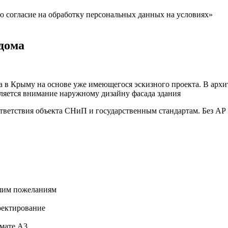
ю согласие на обработку персональных данных на условиях»
дома
а в Крыму на основе уже имеющегося эскизного проекта. В архи
еляется внимание наружному дизайну фасада здания
тветствия объекта СНиП и государственным стандартам. Без АР
ашим пожеланиям
оектирование
рмате А3